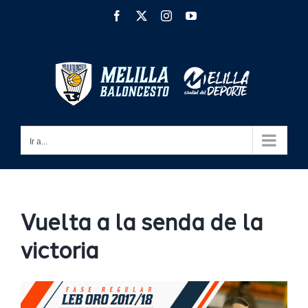
Saltar
Facebook
X
Instagram
YouTube
al
contenido
Ir a...
Vuelta a la senda de la
victoria
Ver