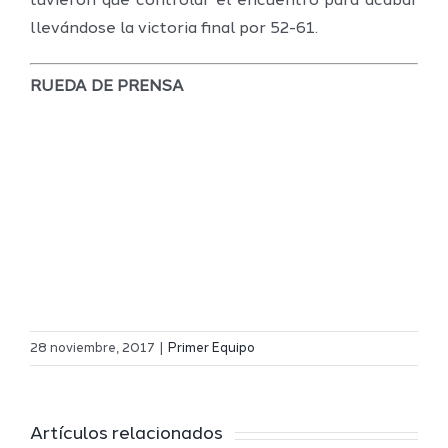
tuvieron que controlar el encuentro para acabar
llevándose la victoria final por 52-61.
RUEDA DE PRENSA
Definidos
El Melilla
el grupo
28 noviembre, 2017
|
Primer Equipo
Ciudad
de
r
del
Segunda
Artículos relacionados