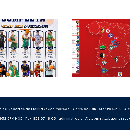
Definidos el
El Club M
grupo de
Balonc
Segunda FEB y
configu
la Copa España
Staff T
FEB para el
para
Melilla Ciudad
tempo
del Deporte
2026
2026/27
 de Deportes de Melilla Javier Imbroda - Cerro de San Lorenzo s/n, 52004
: 952 67 49 05 | Fax: 952 67 49 05 | administracion@clubmelillabaloncesto