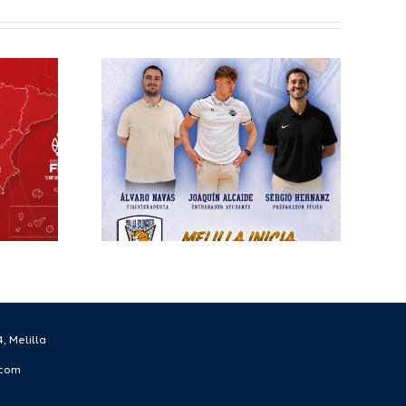
elilla
esto
ra el
écnico
 la
rada
/27
, Melilla
.com