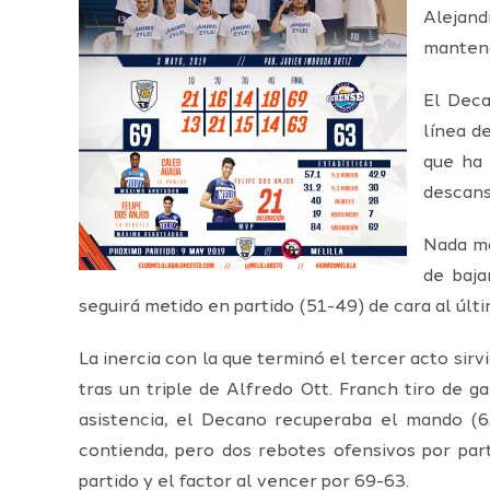
Alejand
mantend
El Deca
línea d
que ha 
descans
Nada má
de baja
seguirá metido en partido (51-49) de cara al últi
La inercia con la que terminó el tercer acto sirv
tras un triple de Alfredo Ott. Franch tiro de g
asistencia, el Decano recuperaba el mando (62
contienda, pero dos rebotes ofensivos por par
partido y el factor al vencer por 69-63.