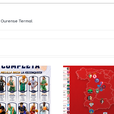
Definidos el
El Club M
grupo de
Balonc
Segunda FEB y
configu
la Copa España
Staff T
FEB para el
para
Melilla Ciudad
tempo