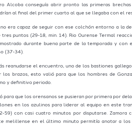
ro Alcoba conseguía abrir pronto las primeras brechas
rían al final del primer cuarto al que se llegaba con el re
no era capaz de seguir con ese colchón entorno a la dec
e tres puntos (29-18, min. 14). Rio Ourense Termal reacc
mostrado durante buena parte de la temporada y con ell
o (37-34).
s reanudarse el encuentro, uno de los bastiones gallegos
r los brazos, esto valió para que los hombres de Gonz
mo y definitivo periodo.
ió para que los orensanos se pusieran por primera por dela
alones en los azulinos para liderar al equipo en este tra
-59) con casi cuatro minutos por disputarse. Zamora c
te melillense en el último minuto permitía anotar a lo