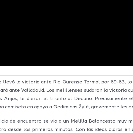
 llevó la victoria ante Rio Ourense Termal por 69-63, lo
rá ante Valladolid. Los melillenses sudaron la victoria q
 Anjos, le dieron el triunfo al Decano. Precisamente e
una camiseta en apoyo a Gediminas Žylė, gravemente lesiona
nicio de encuentro se vio a un Melilla Baloncesto muy me
ro desde los primeros minutos. Con las ideas claras en 