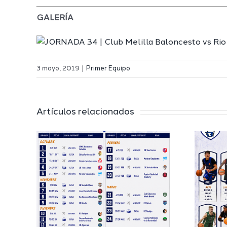
GALERÍA
3 mayo, 2019
|
Primer Equipo
Artículos relacionados
El Melilla
 a
Ciudad del
l
Deporte
 de
completa su
EB
proyecto
deportivo para
a