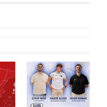
elilla
esto
ra el
écnico
 la
rada