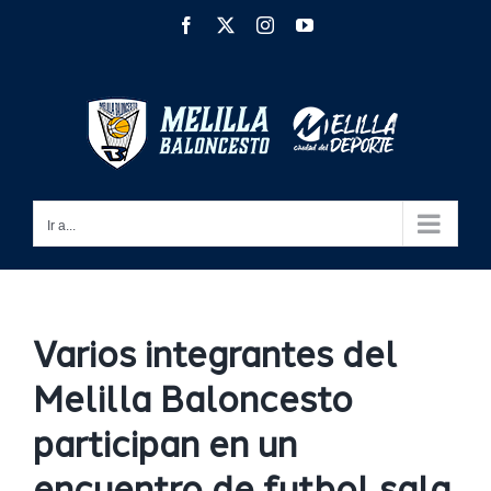
Saltar
Facebook
X
Instagram
YouTube
al
contenido
Ir a...
Varios integrantes del
Melilla Baloncesto
participan en un