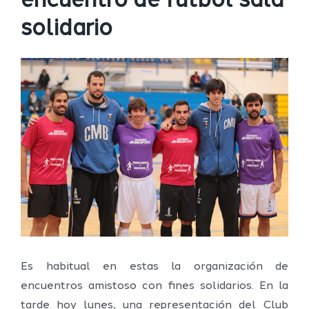
encuentro de futbol sala
solidario
Ver
imagen
más
grande
Es habitual en estas la organización de
encuentros amistoso con fines solidarios. En la
tarde hoy lunes, una representación del Club