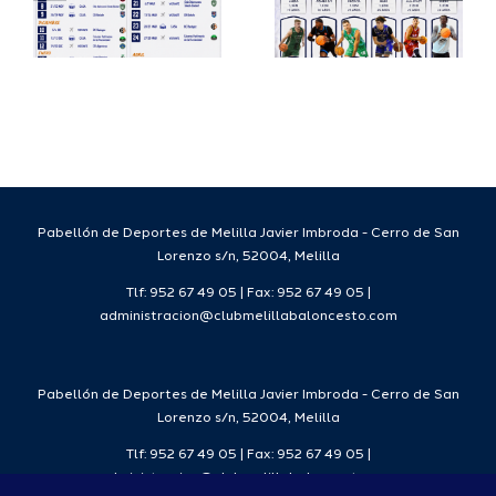
a
proyecto
FEB para
a
deportivo
el Melilla
para la
Ciudad
da
temporada
del
7
2026/27
Deporte
2026/27
Pabellón de Deportes de Melilla Javier Imbroda - Cerro de San
Lorenzo s/n, 52004, Melilla
Tlf: 952 67 49 05 | Fax: 952 67 49 05 |
administracion@clubmelillabaloncesto.com
Pabellón de Deportes de Melilla Javier Imbroda - Cerro de San
Lorenzo s/n, 52004, Melilla
Tlf: 952 67 49 05 | Fax: 952 67 49 05 |
administracion@clubmelillabaloncesto.com