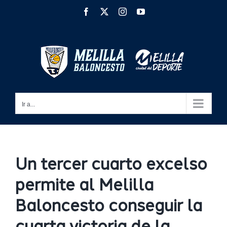
Saltar
Facebook
X
Instagram
YouTube
al
contenido
Ir a...
Un tercer cuarto excelso
permite al Melilla
Baloncesto conseguir la