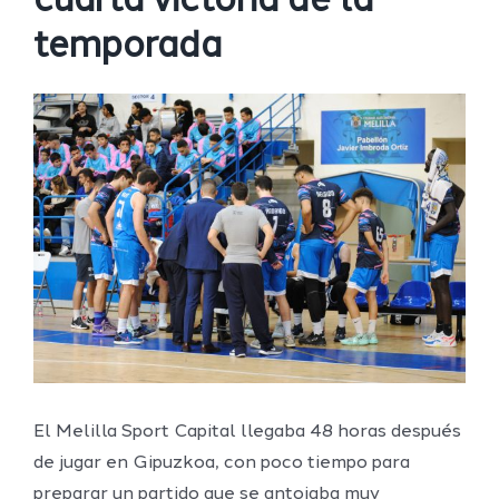
cuarta victoria de la
temporada
Ver
imagen
más
grande
El Melilla Sport Capital llegaba 48 horas después
de jugar en Gipuzkoa, con poco tiempo para
preparar un partido que se antojaba muy