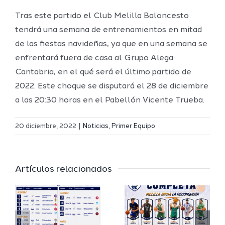
Tras este partido el Club Melilla Baloncesto
tendrá una semana de entrenamientos en mitad
de las fiestas navideñas, ya que en una semana se
enfrentará fuera de casa al Grupo Alega
Cantabria, en el qué será el último partido de
2022. Este choque se disputará el 28 de diciembre
a las 20:30 horas en el Pabellón Vicente Trueba.
Definidos
El Melilla
el grupo
20 diciembre, 2022
|
Noticias
,
Primer Equipo
Ciudad
de
r
del
Segunda
Artículos relacionados
Deporte
FEB y la
io
completa
Copa
su
España