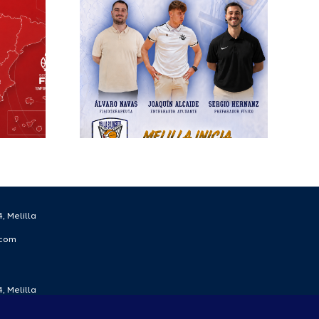
esto
ra el
écnico
 la
rada
/27
, Melilla
.com
, Melilla
.com