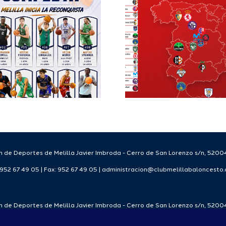
grupo de
Balonc
Segunda FEB y
configu
la Copa España
Staff T
FEB para el
para
Melilla Ciudad
tempo
del Deporte
2026
2026/27
 de Deportes de Melilla Javier Imbroda - Cerro de San Lorenzo s/n, 52004
: 952 67 49 05 | Fax: 952 67 49 05 | administracion@clubmelillabaloncesto
 de Deportes de Melilla Javier Imbroda - Cerro de San Lorenzo s/n, 52004
: 952 67 49 05 | Fax: 952 67 49 05 | administracion@clubmelillabaloncesto