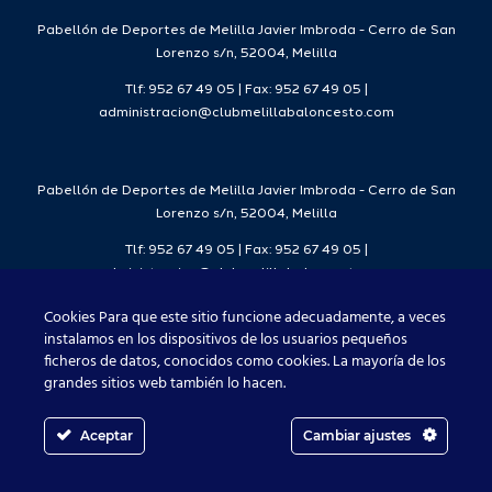
2026/27
Pabellón de Deportes de Melilla Javier Imbroda - Cerro de San
Lorenzo s/n, 52004, Melilla
Tlf: 952 67 49 05 | Fax: 952 67 49 05 |
administracion@clubmelillabaloncesto.com
Pabellón de Deportes de Melilla Javier Imbroda - Cerro de San
Lorenzo s/n, 52004, Melilla
Tlf: 952 67 49 05 | Fax: 952 67 49 05 |
administracion@clubmelillabaloncesto.com
Cookies Para que este sitio funcione adecuadamente, a veces
instalamos en los dispositivos de los usuarios pequeños
ficheros de datos, conocidos como cookies. La mayoría de los
Club Melilla Baloncesto 2021
grandes sitios web también lo hacen.
Aceptar
Cambiar ajustes
Facebook
X
Instagram
YouTube