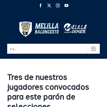
Saltar
Facebook
X
Instagram
YouTube
al
contenido
Ir a...
Tres de nuestros
jugadores convocados
para este parón de