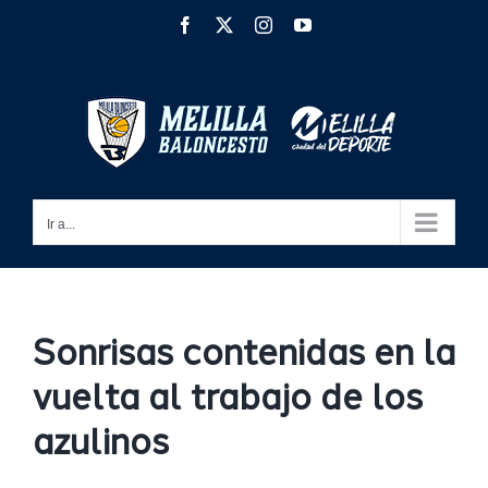
Saltar
Facebook
X
Instagram
YouTube
al
contenido
Ir a...
Sonrisas contenidas en la
vuelta al trabajo de los
azulinos