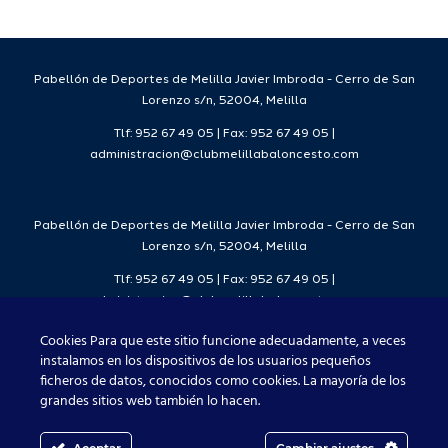
da
temporada
del
7
2026/27
Deporte
2026/27
Pabellón de Deportes de Melilla Javier Imbroda - Cerro de San
Lorenzo s/n, 52004, Melilla
Tlf: 952 67 49 05 | Fax: 952 67 49 05 |
administracion@clubmelillabaloncesto.com
Pabellón de Deportes de Melilla Javier Imbroda - Cerro de San
Lorenzo s/n, 52004, Melilla
Tlf: 952 67 49 05 | Fax: 952 67 49 05 |
administracion@clubmelillabaloncesto.com
Cookies Para que este sitio funcione adecuadamente, a veces
instalamos en los dispositivos de los usuarios pequeños
ficheros de datos, conocidos como cookies. La mayoría de los
Club Melilla Baloncesto 2021
grandes sitios web también lo hacen.