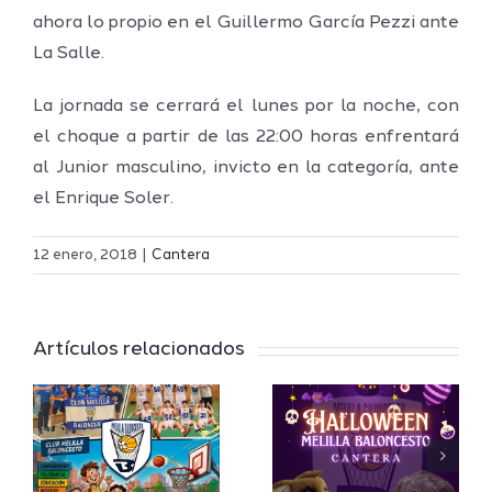
ahora lo propio en el Guillermo García Pezzi ante
La Salle.
La jornada se cerrará el lunes por la noche, con
el choque a partir de las 22:00 horas enfrentará
al Junior masculino, invicto en la categoría, ante
el Enrique Soler.
12 enero, 2018
|
Cantera
s
Concentr
b
de
Artículos relacionados
Halloween
jugadore
sto
llega a la
para la
arán
cantera
cantera
I
del Club
del Club