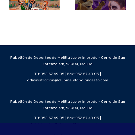
ro
Melilla
Melilla
l
Baloncesto
Balonces
e
Tempora
25-26.
.
Pabellón de Deportes de Melilla Javier Imbroda - Cerro de San
Lorenzo s/n, 52004, Melilla
Tlf: 952 67 49 05 | Fax: 952 67 49 05 |
administracion@clubmelillabaloncesto.com
Pabellón de Deportes de Melilla Javier Imbroda - Cerro de San
Lorenzo s/n, 52004, Melilla
Tlf: 952 67 49 05 | Fax: 952 67 49 05 |
administracion@clubmelillabaloncesto.com