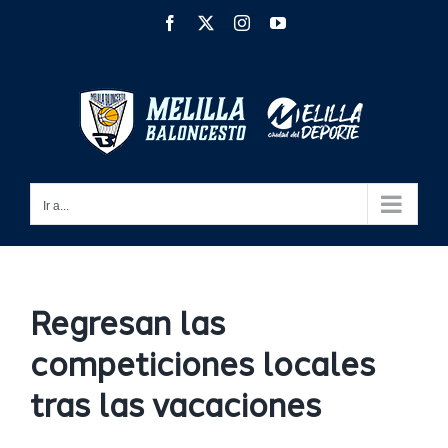
Saltar
Facebook
X
Instagram
YouTube
al
contenido
Ir a...
Regresan las
competiciones locales
tras las vacaciones