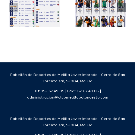
su
España
a
proyecto
FEB para
a
deportivo
el Melilla
para la
Ciudad
da
temporada
del
7
2026/27
Deporte
2026/27
Pabellón de Deportes de Melilla Javier Imbroda - Cerro de San
Lorenzo s/n, 52004, Melilla
Tlf: 952 67 49 05 | Fax: 952 67 49 05 |
administracion@clubmelillabaloncesto.com
Pabellón de Deportes de Melilla Javier Imbroda - Cerro de San
Lorenzo s/n, 52004, Melilla