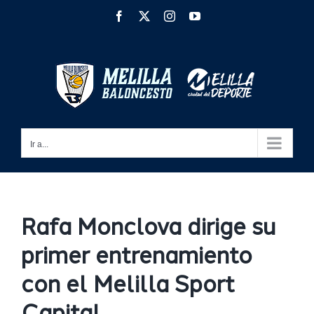
Saltar
Facebook
X
Instagram
YouTube
al
contenido
Ir a...
Rafa Monclova dirige su
primer entrenamiento
con el Melilla Sport