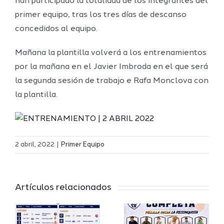
han participado la totalidad de los integrantes del
primer equipo, tras los tres días de descanso
concedidos al equipo.
Mañana la plantilla volverá a los entrenamientos
por la mañana en el Javier Imbroda en el que será
la segunda sesión de trabajo e Rafa Monclova con
la plantilla.
Definidos
El Melilla
el grupo
2 abril, 2022
|
Primer Equipo
Ciudad
de
r
del
Segunda
Artículos relacionados
Deporte
FEB y la
io
completa
Copa