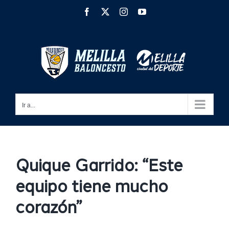
Saltar
Facebook
X
Instagram
YouTube
al
contenido
Ir a...
Quique Garrido: “Este
equipo tiene mucho
corazón”