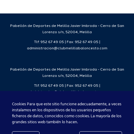
da
temporada
del
7
2026/27
Deporte
2026/27
Pabellón de Deportes de Melilla Javier Imbroda - Cerro de San
Lorenzo s/n, 52004, Melilla
Tlf: 952 67 49 05 | Fax: 952 67 49 05 |
administracion@clubmelillabaloncesto.com
Pabellón de Deportes de Melilla Javier Imbroda - Cerro de San
Lorenzo s/n, 52004, Melilla
Tlf: 952 67 49 05 | Fax: 952 67 49 05 |
administracion@clubmelillabaloncesto.com
Cookies Para que este sitio funcione adecuadamente, a veces
instalamos en los dispositivos de los usuarios pequeños
ficheros de datos, conocidos como cookies. La mayoría de los
Club Melilla Baloncesto 2021
grandes sitios web también lo hacen.