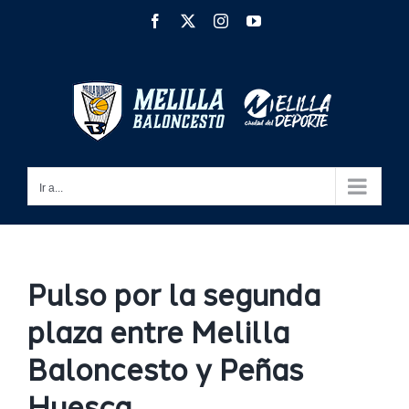
Saltar
Facebook
X
Instagram
YouTube
al
contenido
Ir a...
Pulso por la segunda
plaza entre Melilla
Baloncesto y Peñas