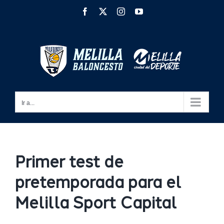
Saltar
Facebook
X
Instagram
YouTube
al
contenido
Ir a...
Primer test de
pretemporada para el
Melilla Sport Capital