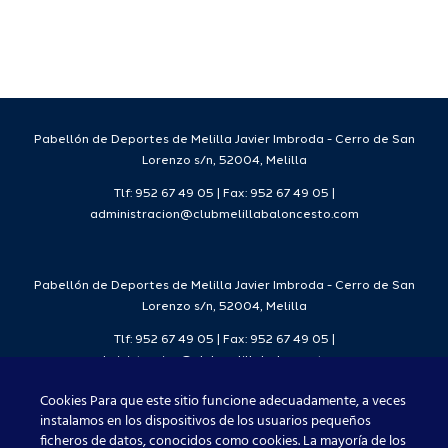
para la
Ciudad
da
temporada
del
7
2026/27
Deporte
2026/27
Pabellón de Deportes de Melilla Javier Imbroda - Cerro de San
Lorenzo s/n, 52004, Melilla
Tlf: 952 67 49 05 | Fax: 952 67 49 05 |
administracion@clubmelillabaloncesto.com
Pabellón de Deportes de Melilla Javier Imbroda - Cerro de San
Lorenzo s/n, 52004, Melilla
Tlf: 952 67 49 05 | Fax: 952 67 49 05 |
administracion@clubmelillabaloncesto.com
Cookies Para que este sitio funcione adecuadamente, a veces
instalamos en los dispositivos de los usuarios pequeños
ficheros de datos, conocidos como cookies. La mayoría de los