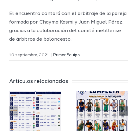
El encuentro contará con el arbitraje de la pareja
formada por Chayma Kasmi y Juan Miguel Pérez,
gracias a la colaboración del comité melillense
de árbitros de baloncesto.
Definidos
El Melilla
el grupo
10 septiembre, 2021
|
Primer Equipo
Ciudad
de
r
del
Segunda
Artículos relacionados
Deporte
FEB y la
io
completa
Copa
su
España
a
proyecto
FEB para
a
deportivo
el Melilla