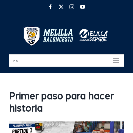
Saltar
Facebook
X
Instagram
YouTube
al
contenido
Ir a...
Primer paso para hacer
historia
Ver