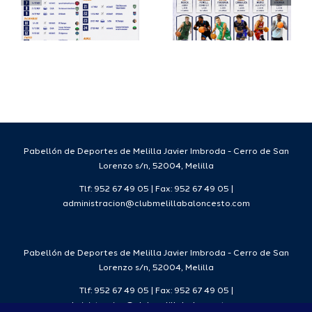
a
proyecto
FEB para
a
deportivo
el Melilla
para la
Ciudad
da
temporada
del
7
2026/27
Deporte
2026/27
Pabellón de Deportes de Melilla Javier Imbroda - Cerro de San
Lorenzo s/n, 52004, Melilla
Tlf: 952 67 49 05 | Fax: 952 67 49 05 |
administracion@clubmelillabaloncesto.com
Pabellón de Deportes de Melilla Javier Imbroda - Cerro de San
Lorenzo s/n, 52004, Melilla
Tlf: 952 67 49 05 | Fax: 952 67 49 05 |
administracion@clubmelillabaloncesto.com