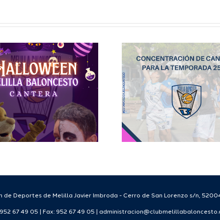
Concentración
Inscripc
de jugadores
las cate
para la cantera
inferior
del Club Melilla
Club Me
Baloncesto
Balonc
Temporada 25-
Tempo
26.
2025/
 de Deportes de Melilla Javier Imbroda - Cerro de San Lorenzo s/n, 52004
: 952 67 49 05 | Fax: 952 67 49 05 | administracion@clubmelillabaloncesto