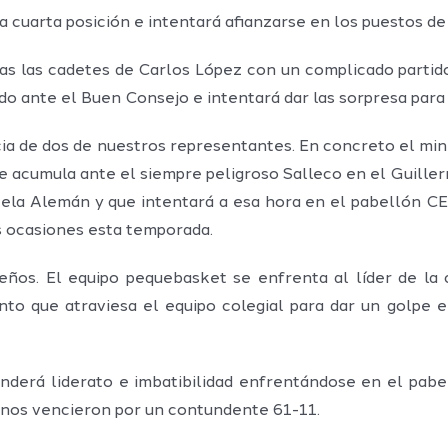
 cuarta posición e intentará afianzarse en los puestos de
 las cadetes de Carlos López con un complicado partido a
do ante el Buen Consejo e intentará dar las sorpresa para 
cia de dos de nuestros representantes. En concreto el mi
ue acumula ante el siempre peligroso Salleco en el Guiller
stela Alemán y que intentará a esa hora en el pabellón 
s ocasiones esta temporada.
ños. El equipo pequebasket se enfrenta al líder de la c
que atraviesa el equipo colegial para dar un golpe en 
enderá liderato e imbatibilidad enfrentándose en el pab
ulinos vencieron por un contundente 61-11.