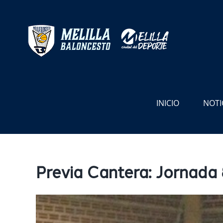
Saltar
al
contenido
INICIO
NOTI
Previa Cantera: Jornada
Ver
imagen