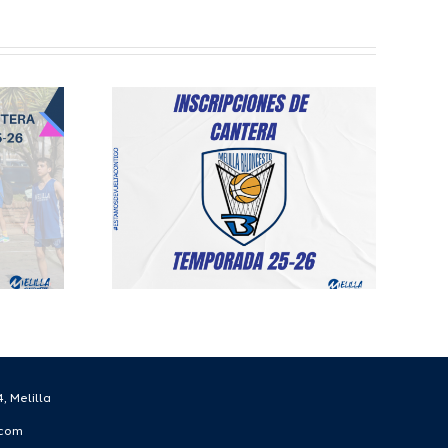
iones a
gorías
es del
lilla
esto
rada
2026
, Melilla
.com