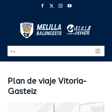
Saltar
Facebook
X
Instagram
YouTube
al
contenido
Ir a...
Plan de viaje Vitoria-
Gasteiz
Ver