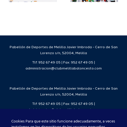
a
deportivo
el Melilla
para la
Ciudad
da
temporada
del
7
2026/27
Deporte
2026/27
Pabellón de Deportes de Melilla Javier Imbroda - Cerro de San
Lorenzo s/n, 52004, Melilla
Tlf: 952 67 49 05 | Fax: 952 67 49 05 |
administracion@clubmelillabaloncesto.com
Pabellón de Deportes de Melilla Javier Imbroda - Cerro de San
Lorenzo s/n, 52004, Melilla
Tlf: 952 67 49 05 | Fax: 952 67 49 05 |
administracion@clubmelillabaloncesto.com
Cookies Para que este sitio funcione adecuadamente, a veces