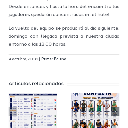
Desde entonces y hasta la hora del encuentro los
jugadores quedarán concentrados en el hotel.
La vuelta del equipo se producirá al día siguiente,
domingo con llegada prevista a nuestra ciudad
entorno a las 13:00 horas.
Definidos
El Melilla
el grupo
4 octubre, 2018
|
Primer Equipo
Ciudad
de
r
del
Segunda
Artículos relacionados
Deporte
FEB y la
io
completa
Copa
su
España
a
proyecto
FEB para