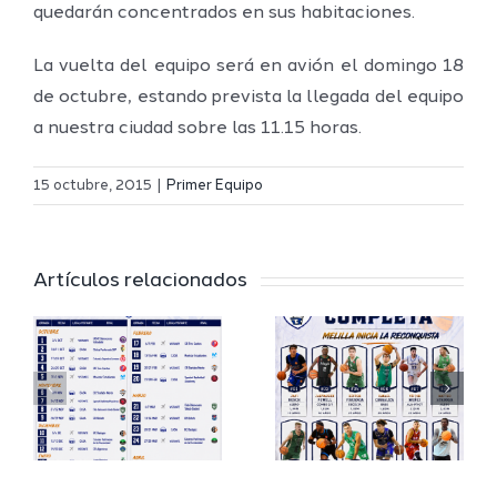
quedarán concentrados en sus habitaciones.
La vuelta del equipo será en avión el domingo 18
de octubre, estando prevista la llegada del equipo
a nuestra ciudad sobre las 11.15 horas.
Definidos
El Melilla
el grupo
15 octubre, 2015
|
Primer Equipo
Ciudad
de
r
del
Segunda
Artículos relacionados
Deporte
FEB y la
io
completa
Copa
su
España
a
proyecto
FEB para
a
deportivo
el Melilla