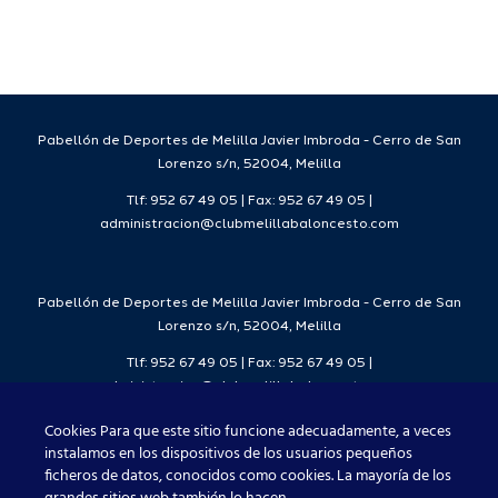
para la
Ciudad
da
temporada
del
7
2026/27
Deporte
2026/27
Pabellón de Deportes de Melilla Javier Imbroda - Cerro de San
Lorenzo s/n, 52004, Melilla
Tlf: 952 67 49 05 | Fax: 952 67 49 05 |
administracion@clubmelillabaloncesto.com
Pabellón de Deportes de Melilla Javier Imbroda - Cerro de San
Lorenzo s/n, 52004, Melilla
Tlf: 952 67 49 05 | Fax: 952 67 49 05 |
administracion@clubmelillabaloncesto.com
Cookies Para que este sitio funcione adecuadamente, a veces
instalamos en los dispositivos de los usuarios pequeños
ficheros de datos, conocidos como cookies. La mayoría de los
Club Melilla Baloncesto 2021