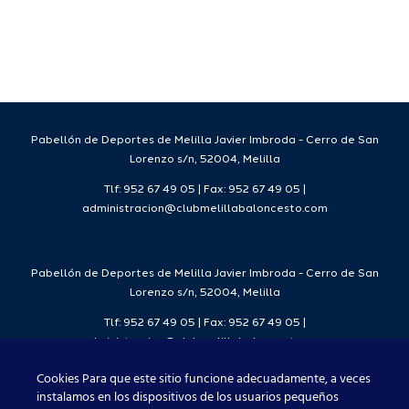
a
deportivo
el Melilla
para la
Ciudad
da
temporada
del
7
2026/27
Deporte
2026/27
Pabellón de Deportes de Melilla Javier Imbroda - Cerro de San
Lorenzo s/n, 52004, Melilla
Tlf: 952 67 49 05 | Fax: 952 67 49 05 |
administracion@clubmelillabaloncesto.com
Pabellón de Deportes de Melilla Javier Imbroda - Cerro de San
Lorenzo s/n, 52004, Melilla
Tlf: 952 67 49 05 | Fax: 952 67 49 05 |
administracion@clubmelillabaloncesto.com
Cookies Para que este sitio funcione adecuadamente, a veces
instalamos en los dispositivos de los usuarios pequeños