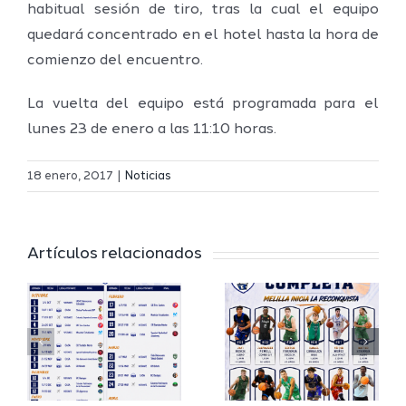
habitual sesión de tiro, tras la cual el equipo
quedará concentrado en el hotel hasta la hora de
comienzo del encuentro.
La vuelta del equipo está programada para el
lunes 23 de enero a las 11:10 horas.
Definidos
El Melilla
el grupo
18 enero, 2017
|
Noticias
Ciudad
de
r
del
Segunda
Artículos relacionados
Deporte
FEB y la
io
completa
Copa
su
España
a
proyecto
FEB para