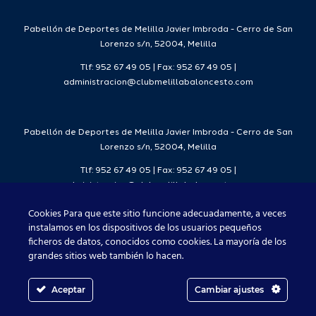
7
2026/27
Deporte
2026/27
Pabellón de Deportes de Melilla Javier Imbroda - Cerro de San
Lorenzo s/n, 52004, Melilla
Tlf: 952 67 49 05 | Fax: 952 67 49 05 |
administracion@clubmelillabaloncesto.com
Pabellón de Deportes de Melilla Javier Imbroda - Cerro de San
Lorenzo s/n, 52004, Melilla
Tlf: 952 67 49 05 | Fax: 952 67 49 05 |
administracion@clubmelillabaloncesto.com
Cookies Para que este sitio funcione adecuadamente, a veces
instalamos en los dispositivos de los usuarios pequeños
ficheros de datos, conocidos como cookies. La mayoría de los
Club Melilla Baloncesto 2021
grandes sitios web también lo hacen.
Aceptar
Cambiar ajustes
Facebook
X
Instagram
YouTube