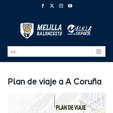
Saltar
Facebook
X
Instagram
YouTube
al
contenido
Ir a...
Plan de viaje a A Coruña
Ver
imagen
más