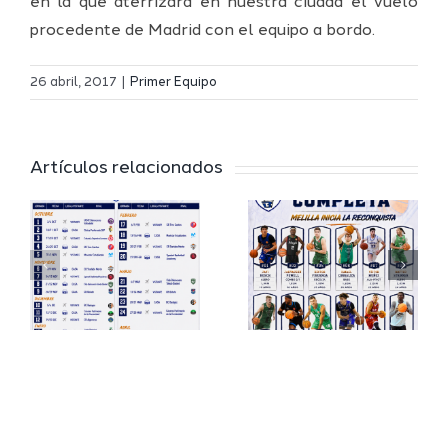
en la que aterrizará en nuestra ciudad el vuelo
procedente de Madrid con el equipo a bordo.
Definidos
El Melilla
el grupo
26 abril, 2017
|
Primer Equipo
Ciudad
de
r
del
Segunda
Artículos relacionados
Deporte
FEB y la
io
completa
Copa
su
España
a
proyecto
FEB para
a
deportivo
el Melilla
para la
Ciudad
da
temporada
del