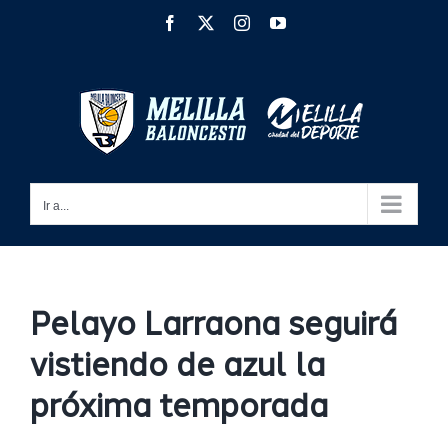
Saltar
Facebook
X
Instagram
YouTube
al
contenido
Ir a...
Pelayo Larraona seguirá
vistiendo de azul la
próxima temporada