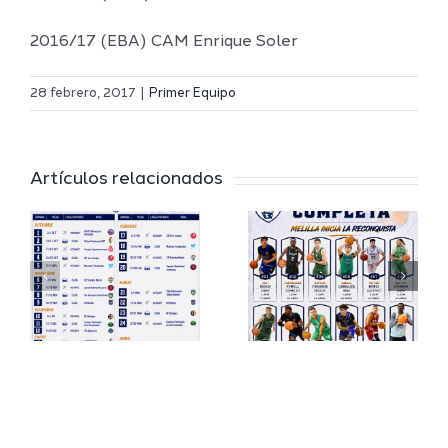
2016/17 (EBA) CAM Enrique Soler
Definidos
El Melilla
el grupo
28 febrero, 2017
|
Primer Equipo
Ciudad
de
r
del
Segunda
Artículos relacionados
Deporte
FEB y la
io
completa
Copa
su
España
a
proyecto
FEB para
a
deportivo
el Melilla
para la
Ciudad
da
temporada
del