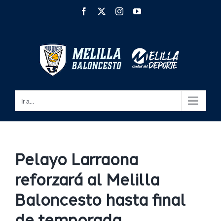
Saltar
Facebook
X
Instagram
YouTube
al
contenido
Ir a...
Pelayo Larraona
reforzará al Melilla
Baloncesto hasta final