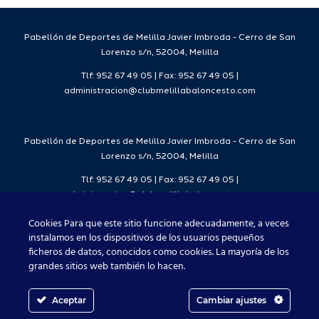
7
2026/27
Deporte
2026/27
Pabellón de Deportes de Melilla Javier Imbroda - Cerro de San
Lorenzo s/n, 52004, Melilla
Tlf: 952 67 49 05 | Fax: 952 67 49 05 |
administracion@clubmelillabaloncesto.com
Pabellón de Deportes de Melilla Javier Imbroda - Cerro de San
Lorenzo s/n, 52004, Melilla
Tlf: 952 67 49 05 | Fax: 952 67 49 05 |
administracion@clubmelillabaloncesto.com
Cookies Para que este sitio funcione adecuadamente, a veces
instalamos en los dispositivos de los usuarios pequeños
ficheros de datos, conocidos como cookies. La mayoría de los
Club Melilla Baloncesto 2021
grandes sitios web también lo hacen.
Aceptar
Cambiar ajustes
Facebook
X
Instagram
YouTube