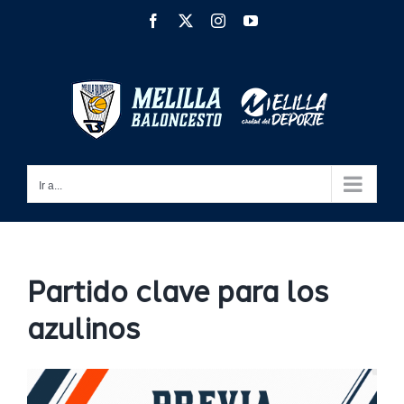
Saltar
Facebook
X
Instagram
YouTube
al
contenido
Ir a...
Partido clave para los
azulinos
Ver