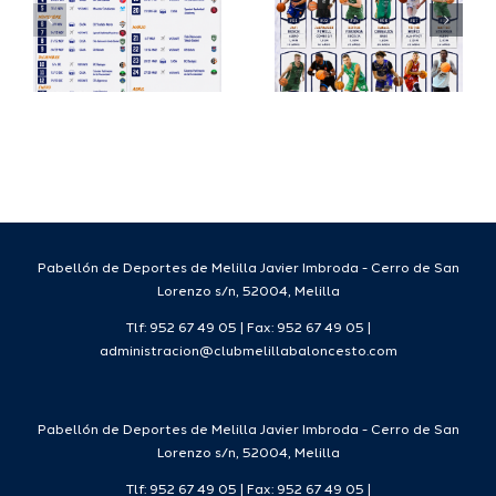
su
España
a
proyecto
FEB para
a
deportivo
el Melilla
para la
Ciudad
da
temporada
del
7
2026/27
Deporte
2026/27
Pabellón de Deportes de Melilla Javier Imbroda - Cerro de San
Lorenzo s/n, 52004, Melilla
Tlf: 952 67 49 05 | Fax: 952 67 49 05 |
administracion@clubmelillabaloncesto.com
Pabellón de Deportes de Melilla Javier Imbroda - Cerro de San
Lorenzo s/n, 52004, Melilla
Tlf: 952 67 49 05 | Fax: 952 67 49 05 |