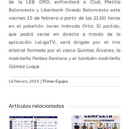
de la LEB ORO, enfrentará a Club Melilla
Baloncesto y Liberbank Oviedo Baloncesto este
viernes 15 de febrero a partir de las 21:00 horas
en el pabellón Javier Imbroda Ortiz. El partido,
que podrá verse en directo a través de la
aplicación LaLigaTV, será dirigido por el trio
arbitral formado por el vasco Quintas Álvarez, la
madrileña Peláez Santana y el también madrileño
Gómez Luque.
Definidos
El Melilla
el grupo
14 febrero, 2019
|
Primer Equipo
Ciudad
de
r
del
Segunda
Artículos relacionados
Deporte
FEB y la
io
completa
Copa