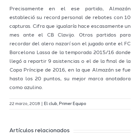
Precisamente en el ese partido, Almazán
estableció su record personal de rebotes con 10
capturas. Cifra que igualaría hace escasamente un
mes ante el CB Clavijo. Otros partidos para
recordar del alero nazarí son el jugado ante el FC
Barcelona Lassa de la temporada 2015/16 donde
llegó a repartir 9 asistencias o el de la final de la
Copa Príncipe de 2016, en la que Almazán se fue
hasta los 20 puntos, su mejor marca anotadora
como azulino.
Definidos
El Melilla
el grupo
22 marzo, 2018
|
El club
,
Primer Equipo
Ciudad
de
r
del
Segunda
Artículos relacionados
Deporte
FEB y la