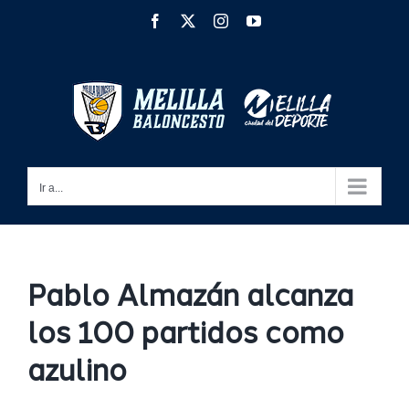
Saltar
Facebook
X
Instagram
YouTube
al
contenido
Ir a...
Pablo Almazán alcanza
los 100 partidos como
azulino