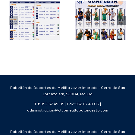
io
completa
Copa
su
España
a
proyecto
FEB para
a
deportivo
el Melilla
para la
Ciudad
da
temporada
del
7
2026/27
Deporte
2026/27
Pabellón de Deportes de Melilla Javier Imbroda - Cerro de San
Lorenzo s/n, 52004, Melilla
Tlf: 952 67 49 05 | Fax: 952 67 49 05 |
administracion@clubmelillabaloncesto.com
Pabellón de Deportes de Melilla Javier Imbroda - Cerro de San