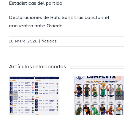
Estadísticas del partido
Declaraciones de Rafa Sanz tras concluir el
encuentro ante Oviedo
Definidos
El Melilla
el grupo
18 enero, 2026
|
Noticias
Ciudad
de
r
del
Segunda
Artículos relacionados
Deporte
FEB y la
io
completa
Copa
su
España
a
proyecto
FEB para
a
deportivo
el Melilla
para la
Ciudad