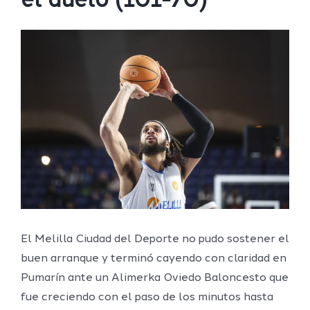
el duelo (101-70)
Ver
imagen
más
grande
El Melilla Ciudad del Deporte no pudo sostener el
buen arranque y terminó cayendo con claridad en
Pumarín ante un Alimerka Oviedo Baloncesto que
fue creciendo con el paso de los minutos hasta