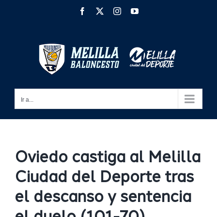
Saltar
Facebook
X
Instagram
YouTube
al
contenido
Ir a...
Oviedo castiga al Melilla
Ciudad del Deporte tras
el descanso y sentencia