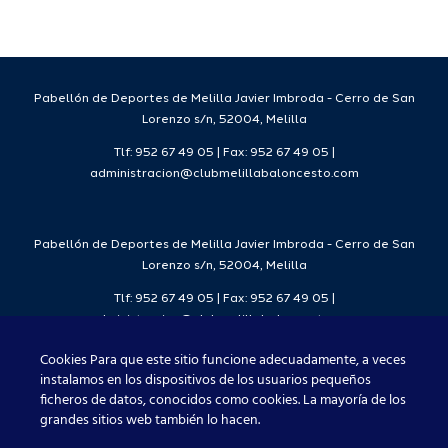
da
temporada
del
7
2026/27
Deporte
2026/27
Pabellón de Deportes de Melilla Javier Imbroda - Cerro de San
Lorenzo s/n, 52004, Melilla
Tlf: 952 67 49 05 | Fax: 952 67 49 05 |
administracion@clubmelillabaloncesto.com
Pabellón de Deportes de Melilla Javier Imbroda - Cerro de San
Lorenzo s/n, 52004, Melilla
Tlf: 952 67 49 05 | Fax: 952 67 49 05 |
administracion@clubmelillabaloncesto.com
Cookies Para que este sitio funcione adecuadamente, a veces
instalamos en los dispositivos de los usuarios pequeños
ficheros de datos, conocidos como cookies. La mayoría de los
Club Melilla Baloncesto 2021
grandes sitios web también lo hacen.