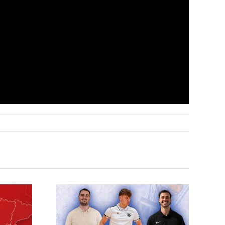
elilla
esto
ra el