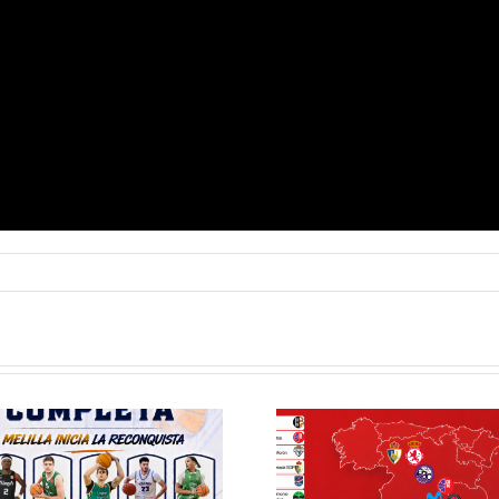
Definidos el
El Club M
grupo de
Balonc
Segunda FEB y
configu