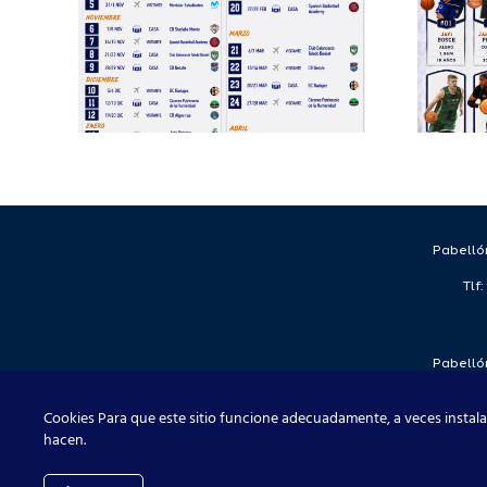
completa su
EB
proyecto
deportivo para
a
la temporada
2026/27
Pabellón
Tlf
Pabellón
Tlf
Cookies Para que este sitio funcione adecuadamente, a veces instala
hacen.