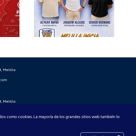
écnico
 la
rada
/27
, Melilla
.com
, Melilla
.com
dos como cookies. La mayoría de los grandes sitios web también lo