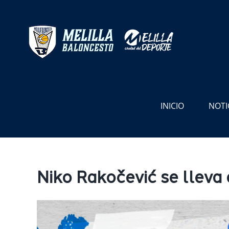
Saltar
al
contenido
INICIO
NOTI
Niko Rakočević se lleva
Ver
imagen