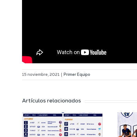
15 noviembre, 2021
|
Primer Equipo
Artículos relacionados
El Melilla
 a
Ciudad del
l
Deporte
 de