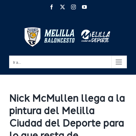
Saltar
Facebook
X
Instagram
YouTube
al
contenido
Ir a...
Nick McMullen llega a la
pintura del Melilla
Ciudad del Deporte para