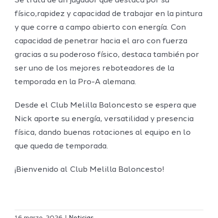
Se trata de un jugador
que destaca por su
físico,
r
a
pid
ez
y
capacidad de trabajar en la pintura
y que
corre a campo abierto
con energía. C
on
capacidad de penetrar hacia el aro con fuerza
gracias a su poderoso físico
, destaca también por
ser uno de los mejores reboteadores de la
temporada en la Pro-A alemana
.
Desde el Club Melilla Baloncesto se espera que
Nick aporte su energía, versatilidad y presencia
física, dando buenas rotaciones al equipo en lo
que queda de temporada.
¡Bienvenido al Club Melilla Baloncesto!
Definidos
El Melilla
el grupo