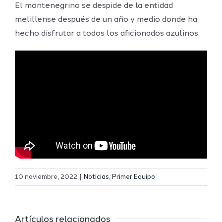
El montenegrino se despide de la entidad
melillense después de un año y medio donde ha
hecho disfrutar a todos los aficionados azulinos.
Definidos
El Melilla
el grupo
10 noviembre, 2022
|
Noticias
,
Primer Equipo
Ciudad
de
r
del
Segunda
Artículos relacionados