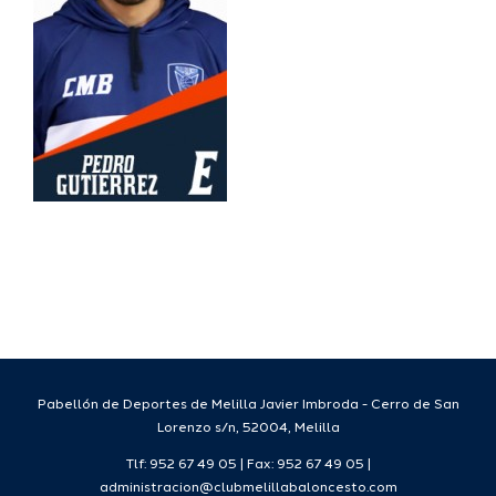
Pabellón de Deportes de Melilla Javier Imbroda - Cerro de San
Lorenzo s/n, 52004, Melilla
Tlf: 952 67 49 05 | Fax: 952 67 49 05 |
administracion@clubmelillabaloncesto.com