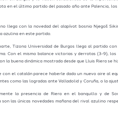
rrota en el último partido del pasado año ante Palencia, l
no llega con la novedad del alapívot bosnio Njegoš Sikir
a azulina en este partido.
parte, Tizona Universidad de Burgos llega al partido con 
a. Con el mismo balance victorias y derrotas (3-9), los
con la buena dinámica mostrada desde que Lluis Riera se h
e con el catalán parece haberle dado un nuevo aire al eq
ntes como las logradas ante Valladolid y Coruña, o la ajus
amente la presencia de Riera en el banquillo y de So
la son las únicas novedades mañana del rival azulino respe