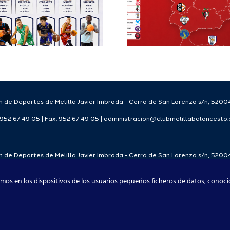
FEB para el
para
Melilla Ciudad
tempo
del Deporte
2026
2026/27
 de Deportes de Melilla Javier Imbroda - Cerro de San Lorenzo s/n, 52004
: 952 67 49 05 | Fax: 952 67 49 05 | administracion@clubmelillabaloncesto
 de Deportes de Melilla Javier Imbroda - Cerro de San Lorenzo s/n, 52004
: 952 67 49 05 | Fax: 952 67 49 05 | administracion@clubmelillabaloncesto
mos en los dispositivos de los usuarios pequeños ficheros de datos, conoci
Club Melilla Baloncesto 2021
Facebook
X
Instagram
YouTube