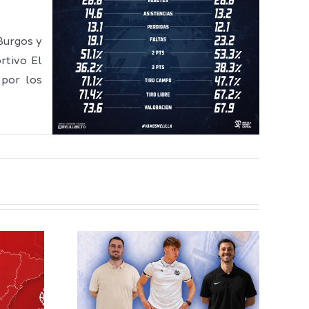
Burgos y
rtivo El
 por los
elilla
esto
ra el
écnico