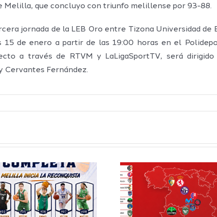
e Melilla, que concluyo con triunfo melillense por 93-88.
cera jornada de la LEB Oro entre Tizona Universidad de 
s 15 de enero a partir de las 19:00 horas en el Polidepo
recto a través de RTVM y LaLigaSportTV, será dirigido
 y Cervantes Fernández.
Definidos el
El Club M
grupo de
Balonc
Segunda FEB y
configu
la Copa España
Staff T