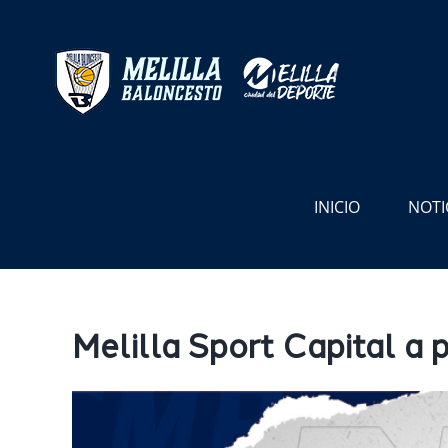
Saltar
al
contenido
INICIO
NOTI
Melilla Sport Capital a 
Ver
imagen