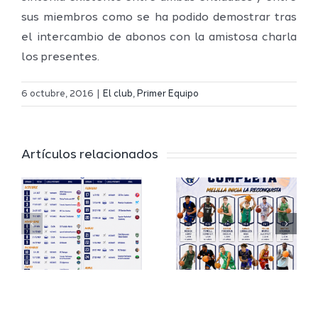
sus miembros como se ha podido demostrar tras
el intercambio de abonos con la amistosa charla
los presentes.
Definidos
El Melilla
el grupo
6 octubre, 2016
|
El club
,
Primer Equipo
Ciudad
de
r
del
Segunda
Artículos relacionados
Deporte
FEB y la
io
completa
Copa
su
España
a
proyecto
FEB para
a
deportivo
el Melilla
para la
Ciudad