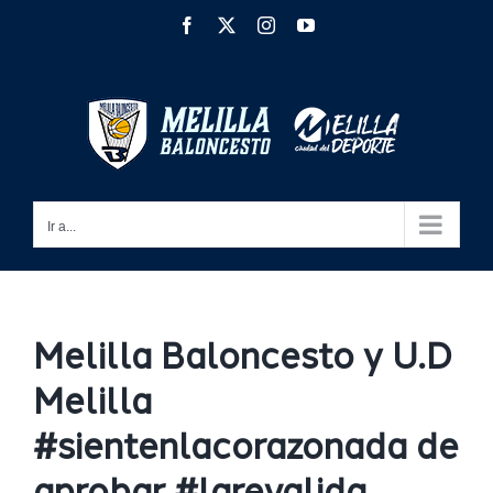
Saltar
Facebook
X
Instagram
YouTube
al
contenido
Ir a...
Melilla Baloncesto y U.D
Melilla
#sientenlacorazonada de