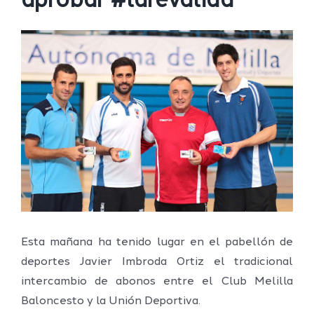
aprobar #larevalida
Ver
imagen
más
grande
Esta mañana ha tenido lugar en el pabellón de
deportes Javier Imbroda Ortiz el tradicional
intercambio de abonos entre el Club Melilla
Baloncesto y la Unión Deportiva.