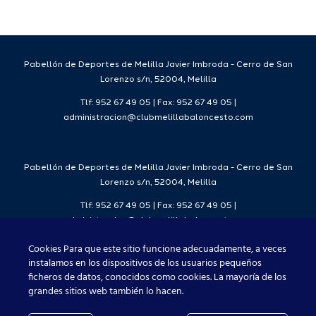
da
temporada
del
7
2026/27
Deporte
2026/27
Pabellón de Deportes de Melilla Javier Imbroda - Cerro de San
Lorenzo s/n, 52004, Melilla
Tlf: 952 67 49 05 | Fax: 952 67 49 05 |
administracion@clubmelillabaloncesto.com
Pabellón de Deportes de Melilla Javier Imbroda - Cerro de San
Lorenzo s/n, 52004, Melilla
Tlf: 952 67 49 05 | Fax: 952 67 49 05 |
administracion@clubmelillabaloncesto.com
Cookies Para que este sitio funcione adecuadamente, a veces
instalamos en los dispositivos de los usuarios pequeños
ficheros de datos, conocidos como cookies. La mayoría de los
Club Melilla Baloncesto 2021
grandes sitios web también lo hacen.