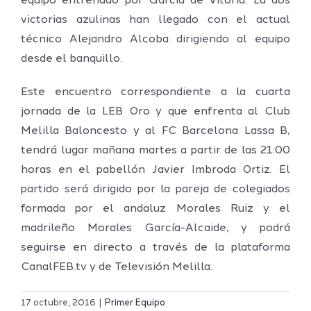
equipo entrenado por García de Vitoria. La dos
victorias azulinas han llegado con el actual
técnico Alejandro Alcoba dirigiendo al equipo
desde el banquillo.
Este encuentro correspondiente a la cuarta
jornada de la LEB Oro y que enfrenta al Club
Melilla Baloncesto y al FC Barcelona Lassa B,
tendrá lugar mañana martes a partir de las 21:00
horas en el pabellón Javier Imbroda Ortiz. El
partido será dirigido por la pareja de colegiados
formada por el andaluz Morales Ruiz y el
madrileño Morales García-Alcaide, y podrá
seguirse en directo a través de la plataforma
CanalFEB.tv y de Televisión Melilla.
Definidos
El Melilla
el grupo
17 octubre, 2016
|
Primer Equipo