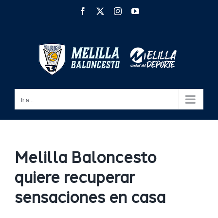
Saltar
Facebook
X
Instagram
YouTube
al
contenido
Ir a...
Melilla Baloncesto
quiere recuperar
sensaciones en casa