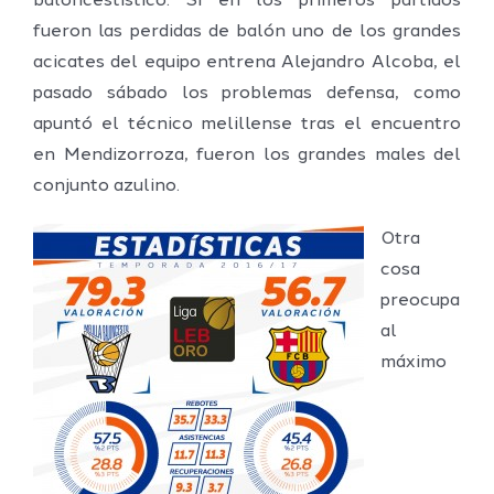
baloncestístico. Si en los primeros partidos
fueron las perdidas de balón uno de los grandes
acicates del equipo entrena Alejandro Alcoba, el
pasado sábado los problemas defensa, como
apuntó el técnico melillense tras el encuentro
en Mendizorroza, fueron los grandes males del
conjunto azulino.
Otra
cosa
preocupa
al
máximo