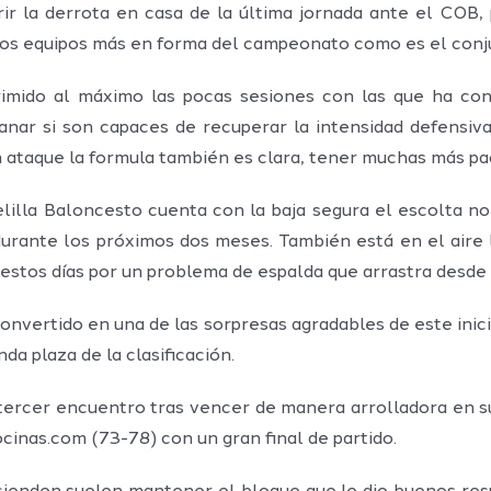
ir la derrota en casa de la última jornada ante el COB
e los equipos más en forma del campeonato como es el conj
rimido al máximo las pocas sesiones con las que ha con
nar si son capaces de recuperar la intensidad defensiv
n ataque la formula también es clara, tener muchas más pac
elilla Baloncesto cuenta con la baja segura el escolta n
durante los próximos dos meses. También está en el aire la
estos días por un problema de espalda que arrastra desde
onvertido en una de las sorpresas agradables de este inici
a plaza de la clasificación.
 tercer encuentro tras vencer de manera arrolladora en s
inas.com (73-78) con un gran final de partido.