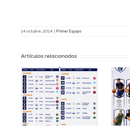
14 octubre, 2014
|
Primer Equipo
Artículos relacionados
El Melilla
 a
Ciudad del
l
Deporte
 de
completa su
EB
proyecto
deportivo para
a
la temporada