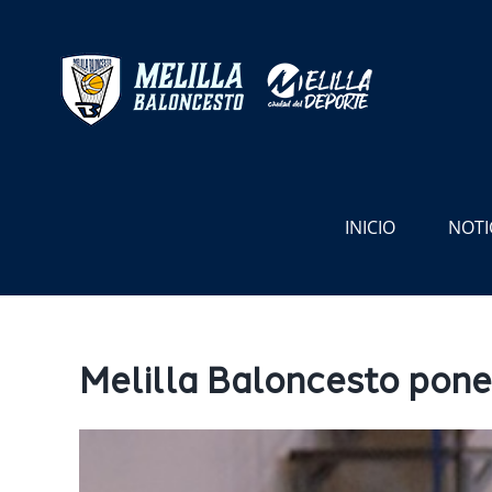
Saltar
al
contenido
INICIO
NOTI
Melilla Baloncesto pone
Ver
imagen