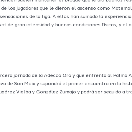
ienden suelen mantener el bloque que le dio buenos resul
 de los jugadores que le dieron el ascenso como Matemala
 sensaciones de la liga. A ellos han sumado la experiencia
vot de gran intensidad y buenas condiciones físicas, y el 
cera jornada de la Adecco Oro y que enfrenta al Palma Ai
rtivo de Son Moix y supondrá el primer encuentro en la hist
Rupérez Vielba y González Zumajo y podrá ser seguido a tr