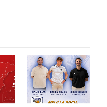
elilla
esto
ra el
écnico
 la
rada