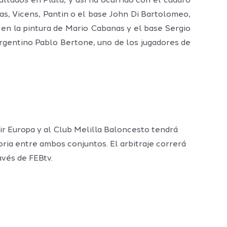
tados en Plata, y así ha ocurrido con el cuadro
s, Vicens, Pantin o el base John Di Bartolomeo,
 en la pintura de Mario Cabanas y el base Sergio
argentino Pablo Bertone, uno de los jugadores de
r Europa y al Club Melilla Baloncesto tendrá
oria entre ambos conjuntos. El arbitraje correrá
avés de FEBtv.