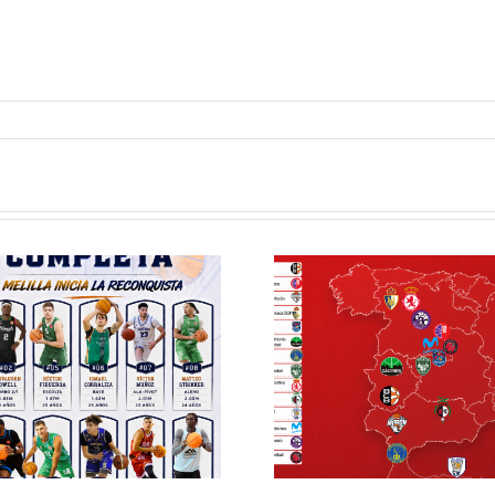
Definidos el
El Club M
grupo de
Balonc
Segunda FEB y
configu
la Copa España
Staff T
FEB para el
para
Melilla Ciudad
tempo
del Deporte