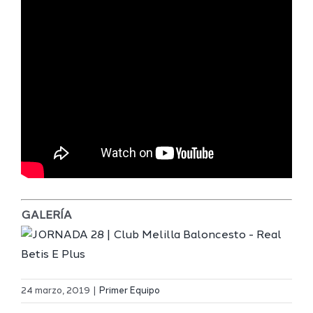
GALERÍA
Definidos
El Melilla
el grupo
24 marzo, 2019
|
Primer Equipo