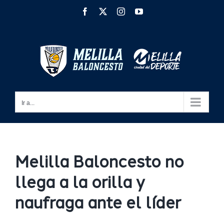
Saltar
Facebook
X
Instagram
YouTube
al
contenido
Ir a...
Melilla Baloncesto no
llega a la orilla y
naufraga ante el líder