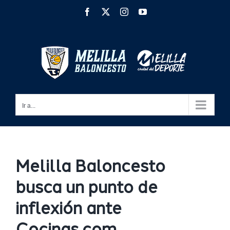
Saltar
Facebook
X
Instagram
YouTube
al
contenido
Ir a...
Melilla Baloncesto
busca un punto de
inflexión ante