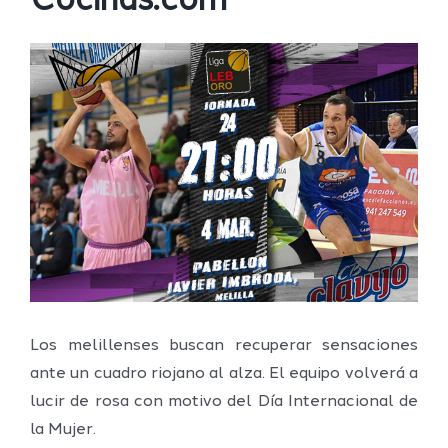
Cocinas.com
Ver
imagen
más
grande
Los melillenses buscan recuperar sensaciones
ante un cuadro riojano al alza. El equipo volverá a
lucir de rosa con motivo del Día Internacional de
la Mujer.