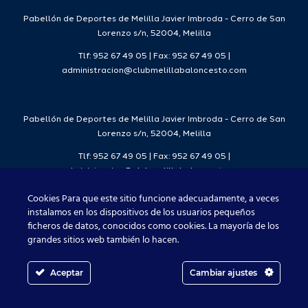
2026/27
Pabellón de Deportes de Melilla Javier Imbroda - Cerro de San
Lorenzo s/n, 52004, Melilla
Tlf: 952 67 49 05 | Fax: 952 67 49 05 |
administracion@clubmelillabaloncesto.com
Pabellón de Deportes de Melilla Javier Imbroda - Cerro de San
Lorenzo s/n, 52004, Melilla
Tlf: 952 67 49 05 | Fax: 952 67 49 05 |
administracion@clubmelillabaloncesto.com
Cookies Para que este sitio funcione adecuadamente, a veces
instalamos en los dispositivos de los usuarios pequeños
ficheros de datos, conocidos como cookies. La mayoría de los
Club Melilla Baloncesto 2021
grandes sitios web también lo hacen.
Aceptar
Cambiar ajustes
Facebook
X
Instagram
YouTube