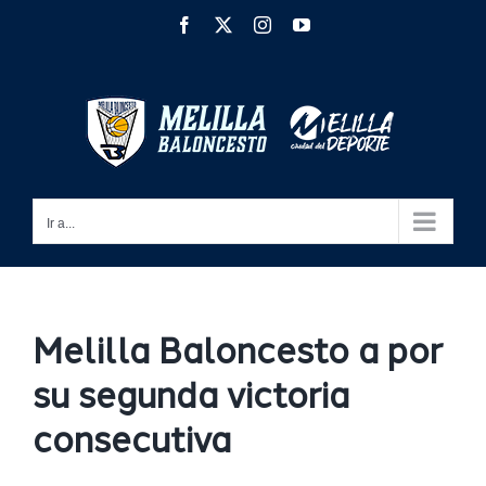
Saltar
Facebook
X
Instagram
YouTube
al
contenido
Ir a...
Melilla Baloncesto a por
su segunda victoria
consecutiva