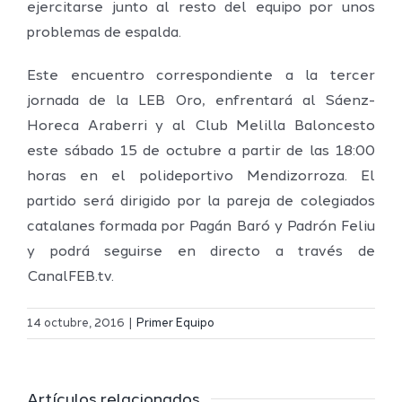
ejercitarse junto al resto del equipo por unos
problemas de espalda.
Este encuentro correspondiente a la tercer
jornada de la LEB Oro, enfrentará al Sáenz-
Horeca Araberri y al Club Melilla Baloncesto
este sábado 15 de octubre a partir de las 18:00
horas en el polideportivo Mendizorroza. El
partido será dirigido por la pareja de colegiados
catalanes formada por Pagán Baró y Padrón Feliu
y podrá seguirse en directo a través de
CanalFEB.tv.
Definidos
El Melilla
el grupo
14 octubre, 2016
|
Primer Equipo
Ciudad
de
r
del
Segunda
Artículos relacionados