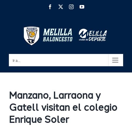
Saltar
Facebook
X
Instagram
YouTube
al
contenido
Ir a...
Manzano, Larraona y
Gatell visitan el colegio
Enrique Soler