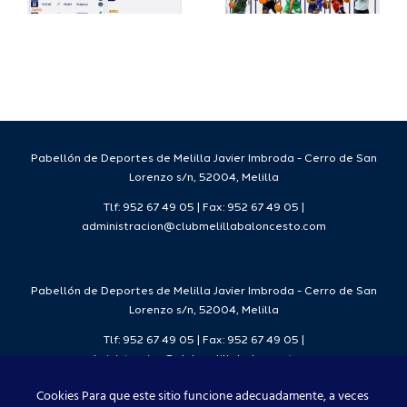
a
deportivo
el Melilla
para la
Ciudad
da
temporada
del
7
2026/27
Deporte
2026/27
Pabellón de Deportes de Melilla Javier Imbroda - Cerro de San
Lorenzo s/n, 52004, Melilla
Tlf: 952 67 49 05 | Fax: 952 67 49 05 |
administracion@clubmelillabaloncesto.com
Pabellón de Deportes de Melilla Javier Imbroda - Cerro de San
Lorenzo s/n, 52004, Melilla
Tlf: 952 67 49 05 | Fax: 952 67 49 05 |
administracion@clubmelillabaloncesto.com
Cookies Para que este sitio funcione adecuadamente, a veces