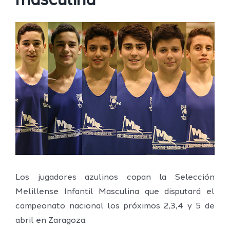
masculina
Ver
imagen
más
grande
Los jugadores azulinos copan la Selección
Melillense Infantil Masculina que disputará el
campeonato nacional los próximos 2,3,4 y 5 de
abril en Zaragoza.