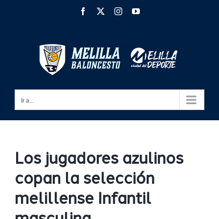
Saltar
Facebook
X
Instagram
YouTube
al
contenido
Ir a...
Los jugadores azulinos
copan la selección
melillense Infantil