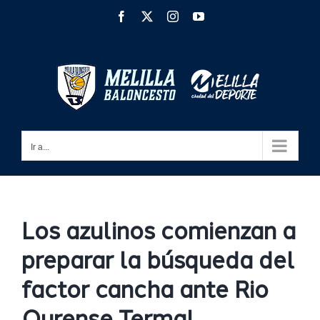
Saltar
Facebook
X
Instagram
YouTube
al
contenido
Ir a...
Los azulinos comienzan a
preparar la búsqueda del
factor cancha ante Rio