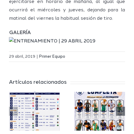
ejercitarse en horario de mañana, al igual que
ocurrirá el miércoles y jueves, dejando para la
matinal del viernes la habitual sesión de tiro.
GALERÍA
Definidos
El Melilla
el grupo
29 abril, 2019
|
Primer Equipo
Ciudad
de
r
del
Segunda
Artículos relacionados
Deporte
FEB y la
io
completa
Copa
su
España
a
proyecto
FEB para