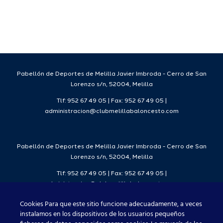
a
deportivo
el Melilla
para la
Ciudad
da
temporada
del
7
2026/27
Deporte
2026/27
Pabellón de Deportes de Melilla Javier Imbroda - Cerro de San
Lorenzo s/n, 52004, Melilla
Tlf: 952 67 49 05 | Fax: 952 67 49 05 |
administracion@clubmelillabaloncesto.com
Pabellón de Deportes de Melilla Javier Imbroda - Cerro de San
Lorenzo s/n, 52004, Melilla
Tlf: 952 67 49 05 | Fax: 952 67 49 05 |
administracion@clubmelillabaloncesto.com
Cookies Para que este sitio funcione adecuadamente, a veces
instalamos en los dispositivos de los usuarios pequeños