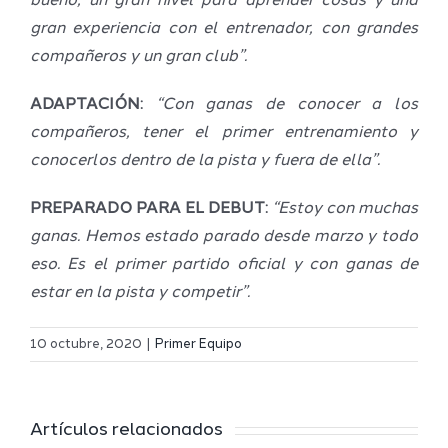
bueno, un gran nivel para aprender cosas y una
gran experiencia con el entrenador, con grandes
compañeros y un gran club”.
ADAPTACIÓN:
“Con ganas de conocer a los
compañeros, tener el primer entrenamiento y
conocerlos dentro de la pista y fuera de ella”.
PREPARADO PARA EL DEBUT:
“Estoy con muchas
ganas. Hemos estado parado desde marzo y todo
eso. Es el primer partido oficial y con ganas de
estar en la pista y competir”.
Definidos
El Melilla
el grupo
10 octubre, 2020
|
Primer Equipo
Ciudad
de
r
del
Segunda
Artículos relacionados