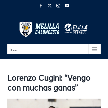
Saltar
Facebook
X
Instagram
YouTube
al
contenido
Ir a...
Lorenzo Cugini: “Vengo
con muchas ganas”
Ver