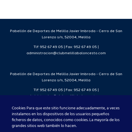
da
temporada
del
7
2026/27
Deporte
2026/27
Pabellón de Deportes de Melilla Javier Imbroda - Cerro de San
Lorenzo s/n, 52004, Melilla
Tlf: 952 67 49 05 | Fax: 952 67 49 05 |
administracion@clubmelillabaloncesto.com
Pabellón de Deportes de Melilla Javier Imbroda - Cerro de San
Lorenzo s/n, 52004, Melilla
Tlf: 952 67 49 05 | Fax: 952 67 49 05 |
administracion@clubmelillabaloncesto.com
Cookies Para que este sitio funcione adecuadamente, a veces
instalamos en los dispositivos de los usuarios pequeños
ficheros de datos, conocidos como cookies. La mayoría de los
Club Melilla Baloncesto 2021
grandes sitios web también lo hacen.