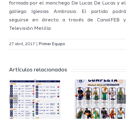
formada por el manchego De Lucas De Lucas y el
gallego Iglesias Ambrosio. El partido podrá
seguirse en directo a través de CanalFEB y
Televisión Melilla.
Definidos
El Melilla
el grupo
27 abril, 2017
|
Primer Equipo
Ciudad
de
r
del
Segunda
Artículos relacionados
Deporte
FEB y la
io
completa
Copa
su
España
a
proyecto
FEB para
a
deportivo
el Melilla
para la
Ciudad