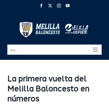
Saltar
Facebook
X
Instagram
YouTube
al
contenido
Ir a...
La primera vuelta del
Melilla Baloncesto en
números