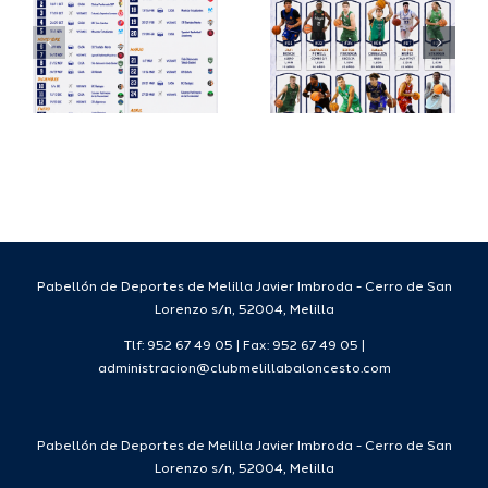
io
completa
Copa
su
España
a
proyecto
FEB para
a
deportivo
el Melilla
para la
Ciudad
da
temporada
del
7
2026/27
Deporte
2026/27
Pabellón de Deportes de Melilla Javier Imbroda - Cerro de San
Lorenzo s/n, 52004, Melilla
Tlf: 952 67 49 05 | Fax: 952 67 49 05 |
administracion@clubmelillabaloncesto.com
Pabellón de Deportes de Melilla Javier Imbroda - Cerro de San
Lorenzo s/n, 52004, Melilla