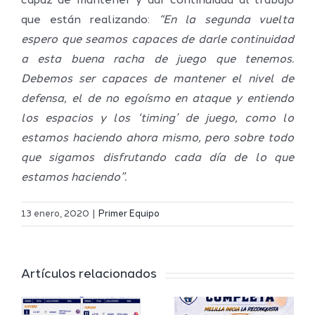
capaz de mantener y dar continuidad al trabajo
que están realizando:
“
En la segunda vuelta
espero que seamos capaces de darle continuidad
a esta buena racha de juego que tenemos.
Debemos ser capaces de mantener el nivel de
defensa, el de no egoísmo en ataque y entiendo
los espacios y los ‘timing’ de juego, como lo
estamos haciendo ahora mismo, pero sobre todo
que sigamos disfrutando cada día de lo que
estamos haciendo”.
Definidos
El Melilla
el grupo
13 enero, 2020
|
Primer Equipo
Ciudad
de
r
del
Segunda
Artículos relacionados
Deporte
FEB y la