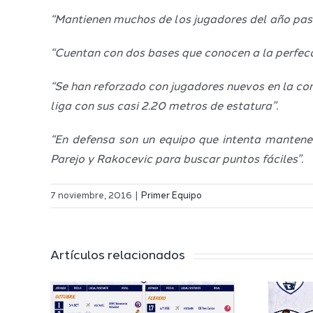
“Mantienen muchos de los jugadores del año pasad
“Cuentan con dos bases que conocen a la perfecci
“Se han reforzado con jugadores nuevos en la c
liga con sus casi 2.20 metros de estatura”.
“En defensa son un equipo que intenta mantener
Parejo y Rakocevic para buscar puntos fáciles”.
7 noviembre, 2016
|
Primer Equipo
Artículos relacionados
El Melilla
 a
Ciudad del
l