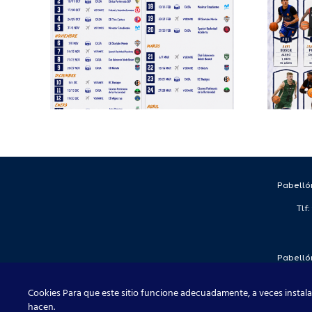
Deporte
 de
completa su
EB
proyecto
deportivo para
a
la temporada
2026/27
Pabellón
Tlf
Pabellón
Tlf
Cookies Para que este sitio funcione adecuadamente, a veces instala
hacen.