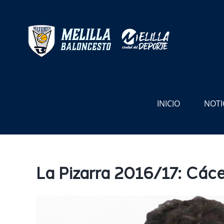
Saltar
al
contenido
INICIO
NOTI
La Pizarra 2016/17: Các
Ver
imagen