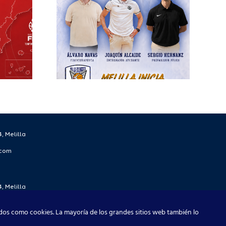
ra el
écnico
 la
rada
/27
, Melilla
.com
, Melilla
.com
dos como cookies. La mayoría de los grandes sitios web también lo