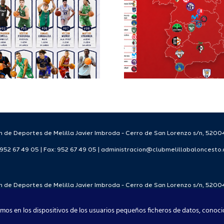
Segunda FEB y
configu
la Copa España
Staff T
FEB para el
para
Melilla Ciudad
tempo
del Deporte
2026
2026/27
 de Deportes de Melilla Javier Imbroda - Cerro de San Lorenzo s/n, 52004
: 952 67 49 05 | Fax: 952 67 49 05 | administracion@clubmelillabaloncesto
 de Deportes de Melilla Javier Imbroda - Cerro de San Lorenzo s/n, 52004
: 952 67 49 05 | Fax: 952 67 49 05 | administracion@clubmelillabaloncesto
mos en los dispositivos de los usuarios pequeños ficheros de datos, conoci