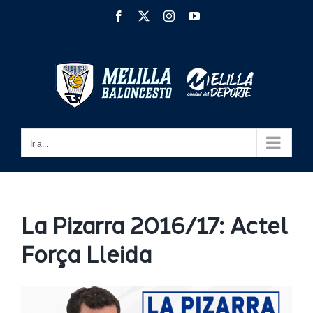
Saltar
Facebook
X
Instagram
YouTube
al
contenido
Ir a...
La Pizarra 2016/17: Actel
Força Lleida
Ver