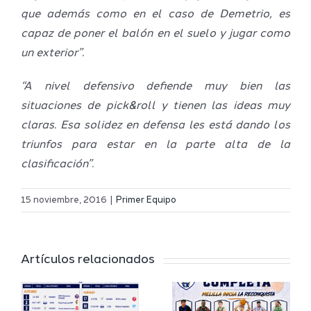
que además como en el caso de Demetrio, es
capaz de poner el balón en el suelo y jugar como
un exterior”.
“A nivel defensivo defiende muy bien las
situaciones de pick&roll y tienen las ideas muy
claras. Esa solidez en defensa les está dando los
triunfos para estar en la parte alta de la
clasificación”.
Definidos
El Melilla
el grupo
15 noviembre, 2016
|
Primer Equipo
Ciudad
de
r
del
Segunda
Artículos relacionados
Deporte
FEB y la
io
completa
Copa