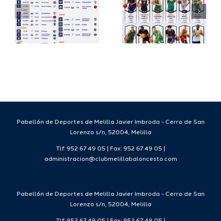
su
España
a
proyecto
FEB para
a
deportivo
el Melilla
para la
Ciudad
da
temporada
del
7
2026/27
Deporte
2026/27
Pabellón de Deportes de Melilla Javier Imbroda - Cerro de San
Lorenzo s/n, 52004, Melilla
Tlf: 952 67 49 05 | Fax: 952 67 49 05 |
administracion@clubmelillabaloncesto.com
Pabellón de Deportes de Melilla Javier Imbroda - Cerro de San
Lorenzo s/n, 52004, Melilla