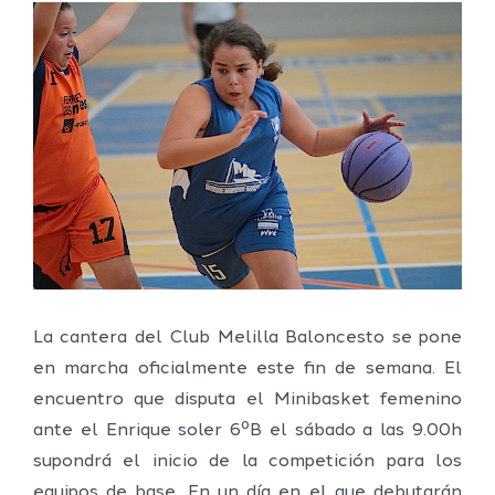
Ver
imagen
más
grande
La cantera del Club Melilla Baloncesto se pone
en marcha oficialmente este fin de semana. El
encuentro que disputa el Minibasket femenino
ante el Enrique soler 6ºB el sábado a las 9.00h
supondrá el inicio de la competición para los
equipos de base. En un día en el que debutarán