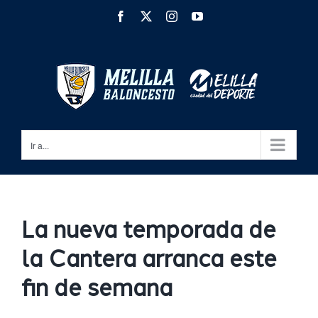
Saltar
Facebook
X
Instagram
YouTube
al
contenido
Ir a...
La nueva temporada de
la Cantera arranca este
fin de semana