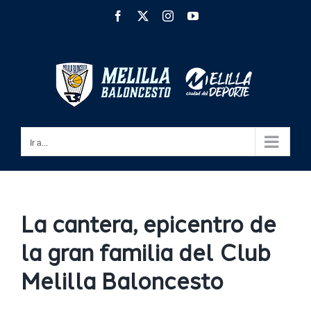
Saltar
Facebook
X
Instagram
YouTube
al
contenido
Ir a...
La cantera, epicentro de
la gran familia del Club
Melilla Baloncesto