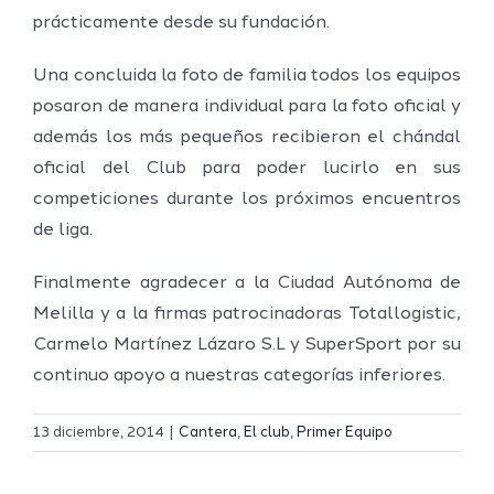
prácticamente desde su fundación.
Una concluida la foto de familia todos los equipos
posaron de manera individual para la foto oficial y
además los más pequeños recibieron el chándal
oficial del Club para poder lucirlo en sus
competiciones durante los próximos encuentros
de liga.
Finalmente agradecer a la Ciudad Autónoma de
Melilla y a la firmas patrocinadoras Totallogistic,
Carmelo Martínez Lázaro S.L y SuperSport por su
continuo apoyo a nuestras categorías inferiores.
Definidos
El Melilla
el grupo
13 diciembre, 2014
|
Cantera
,
El club
,
Primer Equipo
Ciudad
de