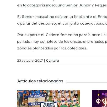
en la categoría masculina Senior, Junior y Peque
El Senior masculino caía en la final ante el Enr
a partir del descanso, el conjunto colegial pus
Por su parte el Cadete femenino perdía ante La 
partido muy completo de las chicas entrenadas po
zonales planteadas por las colegiales.
23 octubre, 2017
|
Cantera
es
Artículos relacionados
illa
to
Halloween
n en
llega a la