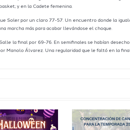
basket; y en la Cadete femenina.
ique Soler por un claro 77-57. Un encuentro donde la iguald
o una marcha más para acabar llevándose el choque.
Salle la final por 69-76. En semifinales se habían desecho
r Manolo Álvarez. Una regularidad que le faltó en la fina
Concentración
Inscripc
de jugadores
las cate
para la cantera
inferior