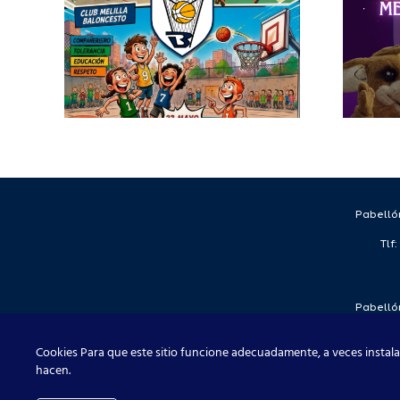
cantera del
o
Club Melilla
l
Baloncesto
in
Pabellón
Tlf
Pabellón
Tlf
Cookies Para que este sitio funcione adecuadamente, a veces instala
hacen.