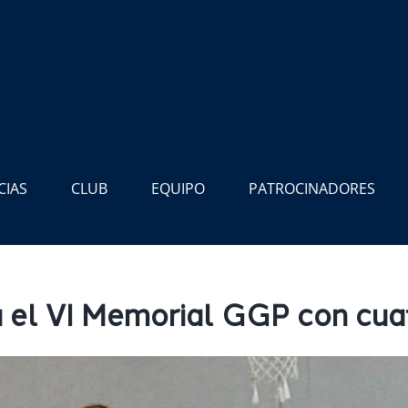
CIAS
CLUB
EQUIPO
PATROCINADORES
a el VI Memorial GGP con cu