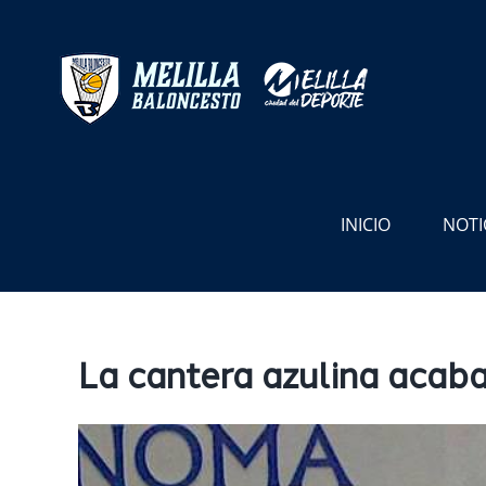
Saltar
al
contenido
INICIO
NOTI
La cantera azulina acab
Ver
imagen