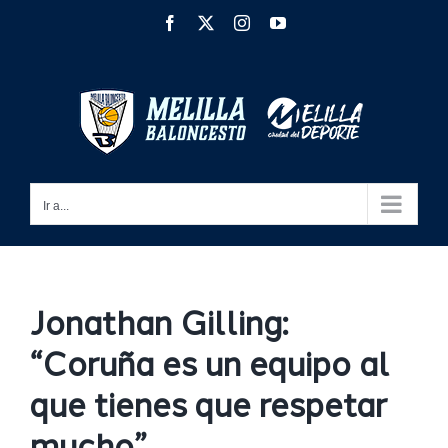
Saltar
Facebook
X
Instagram
YouTube
al
contenido
Ir a...
Jonathan Gilling:
“Coruña es un equipo al
que tienes que respetar