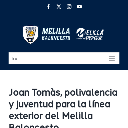
Saltar
Facebook
X
Instagram
YouTube
al
contenido
Ir a...
Joan Tomàs, polivalencia
y juventud para la línea
exterior del Melilla