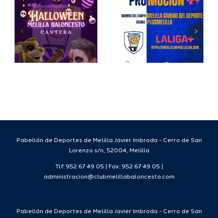
a
continua
en la
b
Presidenc
del Club
sto
Melilla
Baloncest
Pabellón de Deportes de Melilla Javier Imbroda - Cerro de San
Lorenzo s/n, 52004, Melilla
Tlf: 952 67 49 05 | Fax: 952 67 49 05 |
administracion@clubmelillabaloncesto.com
Pabellón de Deportes de Melilla Javier Imbroda - Cerro de San