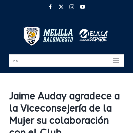
Saltar
Facebook
X
Instagram
YouTube
al
contenido
Ir a...
Jaime Auday agradece a
la Viceconsejería de la
Mujer su colaboración