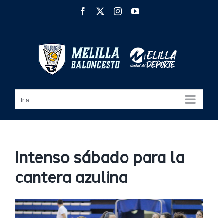
Saltar
Facebook
X
Instagram
YouTube
al
contenido
Ir a...
Intenso sábado para la
cantera azulina
Ver