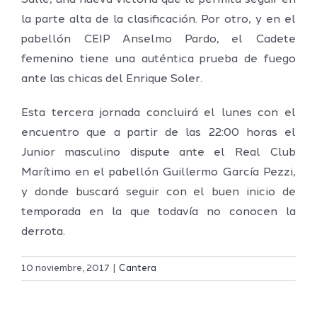
Salle, una nueva victoria que le permita seguir en
la parte alta de la clasificación. Por otro, y en el
pabellón CEIP Anselmo Pardo, el Cadete
femenino tiene una auténtica prueba de fuego
ante las chicas del Enrique Soler.
Esta tercera jornada concluirá el lunes con el
encuentro que a partir de las 22:00 horas el
Junior masculino dispute ante el Real Club
Marítimo en el pabellón Guillermo García Pezzi,
y donde buscará seguir con el buen inicio de
temporada en la que todavía no conocen la
derrota.
10 noviembre, 2017
|
Cantera
s
Concentr
b
de